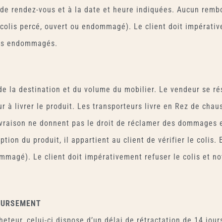
eu de rendez-vous et à la date et heure indiquées. Aucun remb
colis percé, ouvert ou endommagé). Le client doit impérative
nts endommagés.
 de la destination et du volume du mobilier. Le vendeur se ré
 à livrer le produit. Les transporteurs livre en Rez de chau
ivraison ne donnent pas le droit de réclamer des dommages et
ption du produit, il appartient au client de vérifier le colis.
mmagé). Le client doit impérativement refuser le colis et no
OURSEMENT
eteur, celui-ci dispose d’un délai de rétractation de 14 jours