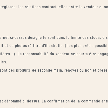
égissent les relations contractuelles entre le vendeur et so
ternet ci-dessus désigné le sont dans la limite des stocks di
 et de photos (à titre d’illustration) les plus précis possib
atières …). La responsabilité du vendeur ne pourra être enga
les.
s sont des produits de seconde main, rénovés ou non et prés
net dénommé ci dessus. La confirmation de la commande entr