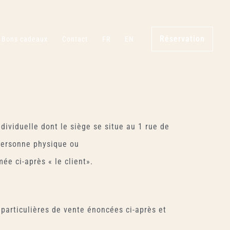
Réservation
Bons cadeaux
Contact
FR
EN
dividuelle dont le siège se situe au 1 rue de
 personne physique ou
ée ci-après « le client».
particulières de vente énoncées ci-après et