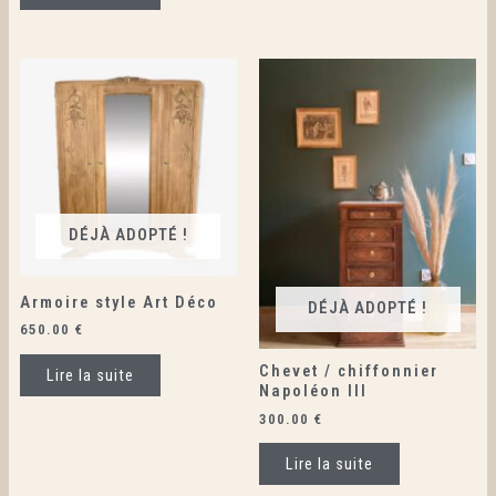
DÉJÀ ADOPTÉ !
Armoire style Art Déco
DÉJÀ ADOPTÉ !
650.00
€
Chevet / chiffonnier
Lire la suite
Napoléon III
300.00
€
Lire la suite