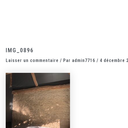
Aller
au
contenu
Accueil
Le domaine
Les chambres
La cantine
IMG_0896
Laisser un commentaire
/ Par
admin7716
/
4 décembre 