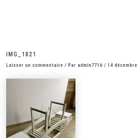
Aller
au
contenu
Accueil
Le domaine
Les chambres
La cantine
IMG_1821
Laisser un commentaire
/ Par
admin7716
/
14 décembre