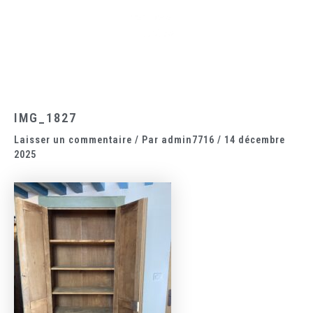
Aller
Main
au
Menu
contenu
IMG_1827
Laisser un commentaire
/ Par
admin7716
/
14 décembre
2025