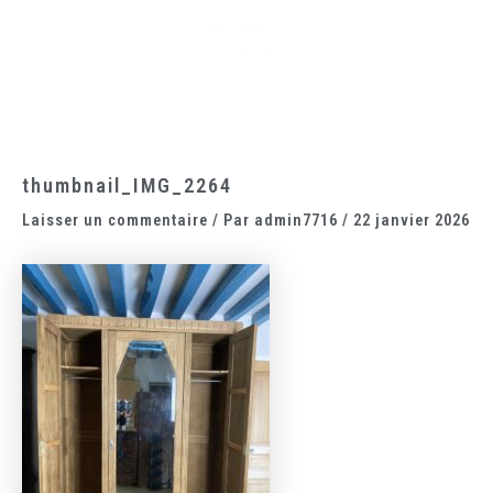
Aller
Main
au
Menu
contenu
thumbnail_IMG_2264
Laisser un commentaire
/ Par
admin7716
/
22 janvier 2026