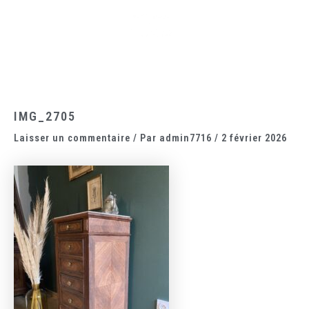
Aller
Main
au
Menu
contenu
IMG_2705
Laisser un commentaire
/ Par
admin7716
/
2 février 2026