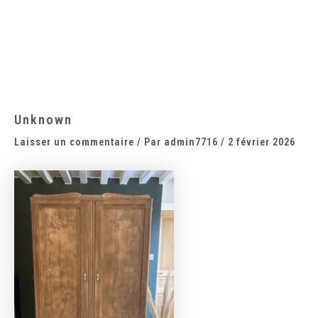
Aller
Main
au
Menu
contenu
Unknown
Laisser un commentaire
/ Par
admin7716
/
2 février 2026