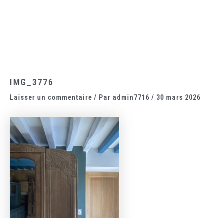
Aller
Main
au
Menu
contenu
IMG_3776
Laisser un commentaire
/ Par
admin7716
/
30 mars 2026