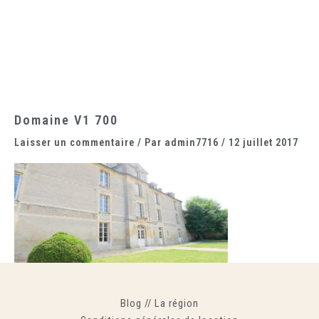
Aller
Main
au
Menu
contenu
Domaine V1 700
Laisser un commentaire
/ Par
admin7716
/
12 juillet 2017
Blog
//
La région