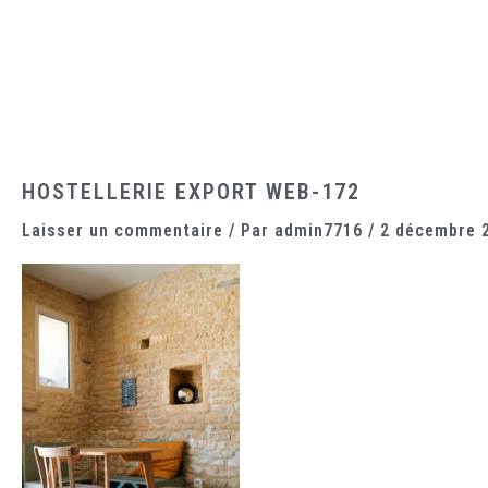
Aller
au
contenu
Accueil
Le domaine
Les chambres
La cantine
HOSTELLERIE EXPORT WEB-172
Laisser un commentaire
/ Par
admin7716
/
2 décembre 