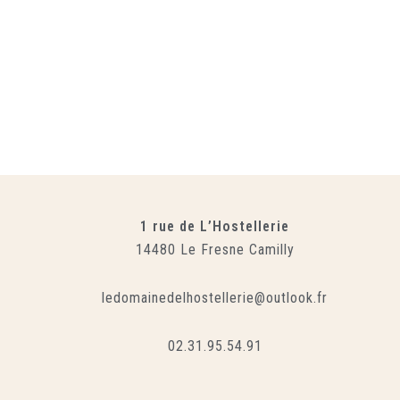
1 rue de L’Hostellerie
14480 Le Fresne Camilly
ledomainedelhostellerie@outlook.fr
02.31.95.54.91