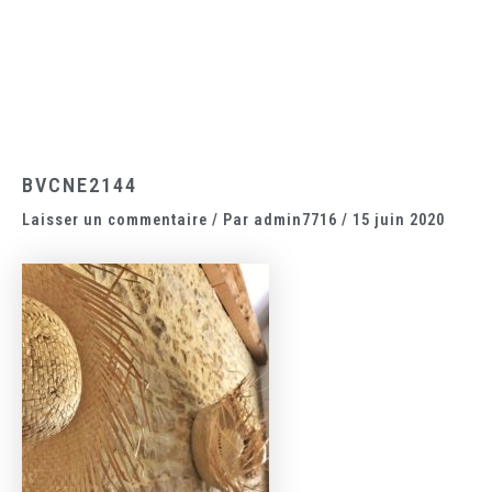
Aller
Main
au
Menu
contenu
BVCNE2144
Laisser un commentaire
/ Par
admin7716
/
15 juin 2020