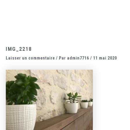
Aller
Main
au
Menu
contenu
IMG_2218
Laisser un commentaire
/ Par
admin7716
/
11 mai 2020