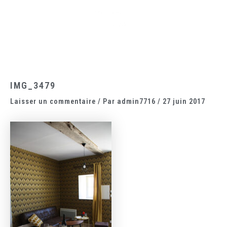
Aller
Main
au
Menu
contenu
IMG_3479
Laisser un commentaire
/ Par
admin7716
/
27 juin 2017