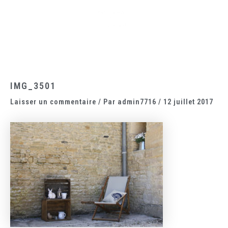
Aller
Main
au
Menu
contenu
IMG_3501
Laisser un commentaire
/ Par
admin7716
/
12 juillet 2017