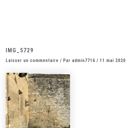
Aller
au
contenu
Accueil
Le domaine
Les chambres
La cantine
IMG_5729
Laisser un commentaire
/ Par
admin7716
/
11 mai 2020