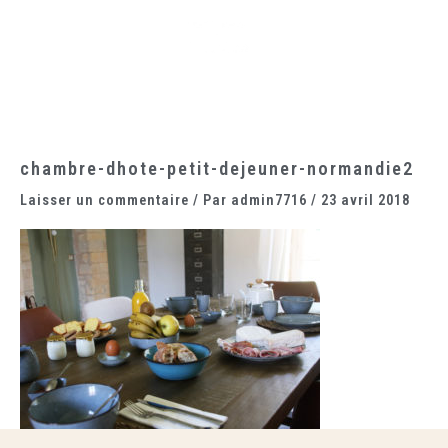
Aller
Main
au
Menu
contenu
chambre-dhote-petit-dejeuner-normandie2
Laisser un commentaire
/ Par
admin7716
/
23 avril 2018