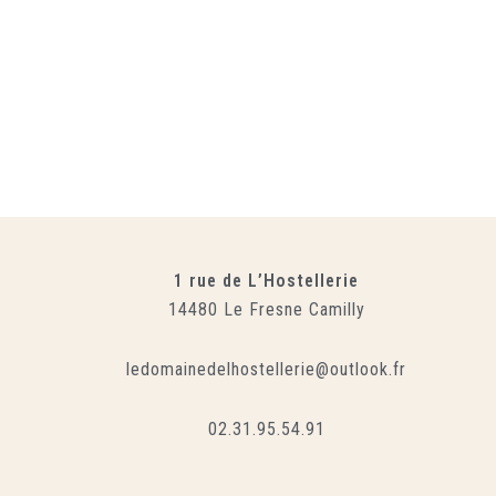
1 rue de L’Hostellerie
14480 Le Fresne Camilly
ledomainedelhostellerie@outlook.fr
02.31.95.54.91