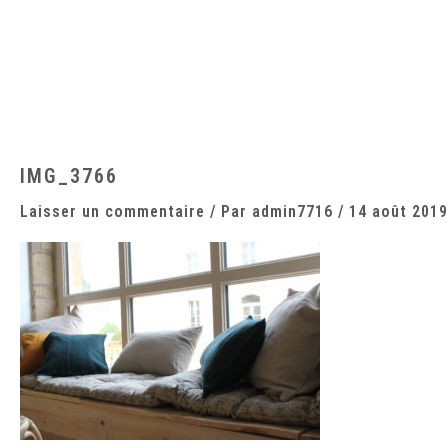
Aller
au
contenu
Accueil
Le domaine
Les chambres
La cantine
IMG_3766
Laisser un commentaire
/ Par
admin7716
/
14 août 2019