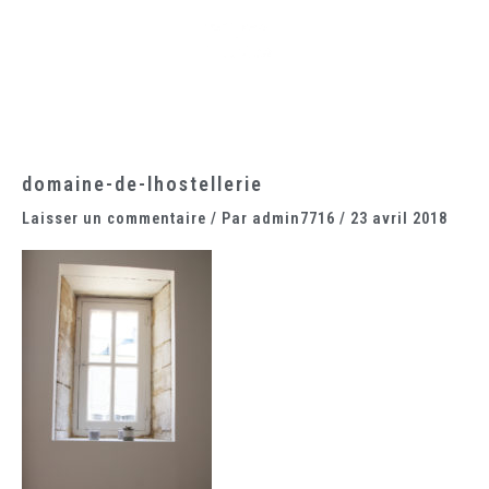
Aller
Main
au
Menu
contenu
domaine-de-lhostellerie
Laisser un commentaire
/ Par
admin7716
/
23 avril 2018