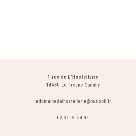
1 rue de L’Hostellerie
14480 Le Fresne Camilly
ledomainedelhostellerie@outlook.fr
02.31.95.54.91