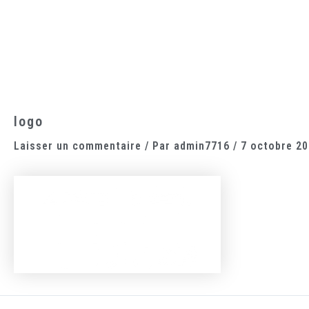
Aller
au
contenu
Accueil
Le domaine
Les chambres
La cantine
logo
Laisser un commentaire
/ Par
admin7716
/
7 octobre 2