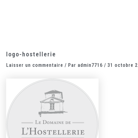
Aller
au
contenu
Accueil
Le domaine
Les chambres
La cantine
logo-hostellerie
Laisser un commentaire
/ Par
admin7716
/
31 octobre 