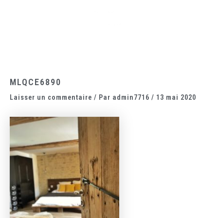
Aller
Main
au
Menu
contenu
MLQCE6890
Laisser un commentaire
/ Par
admin7716
/
13 mai 2020