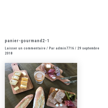
Aller
Main
au
Menu
contenu
panier-gourmand2-1
Laisser un commentaire
/ Par
admin7716
/
29 septembre
2018