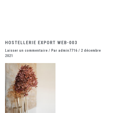
Aller
Main
au
Menu
contenu
HOSTELLERIE EXPORT WEB-003
Laisser un commentaire
/ Par
admin7716
/
2 décembre
2021