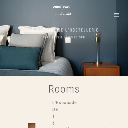
Skip
Main
to
Menu
content
Rooms
L’Escapade
De
1
à