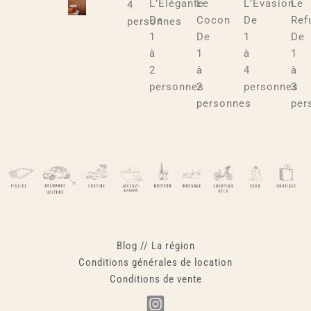
L’Élégante
Le
L’Évasion
Le
4
De
Cocon
De
Ref
personnes
1
De
1
De
à
1
à
1
2
à
4
à
personnes
2
personnes
3
personnes
per
Blog
//
La région
Conditions générales de location
Conditions de vente